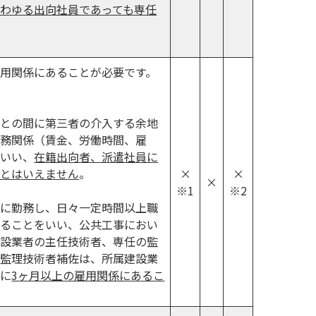
わゆる出向社員であっても専任
用関係にあることが必要です。
者との間に第三者の介入する余地
義務関係（賃金、労働時間、雇
をいい、
在籍出向者、派遣社員に
るとはいえません
。
×
×
×
※1
※2
者に勤務し、日々一定時間以上職
いることをいい、公共工事におい
建設業者の主任技術者、専任の監
、監理技術者補佐は、所属建設業
前に
3ヶ月以上の雇用関係にあるこ