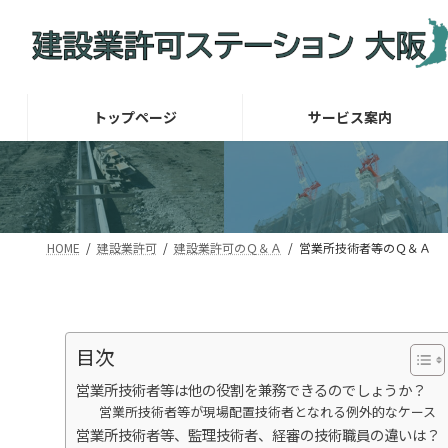
コ
ナ
ン
ビ
テ
ゲ
ン
ー
ツ
シ
トップページ
サービス案内
へ
ョ
ス
ン
キ
に
ッ
移
プ
動
HOME
建設業許可
建設業許可のＱ＆Ａ
営業所技術者等のＱ＆Ａ
目次
営業所技術者等は他の役割を兼務できるのでしょうか？
営業所技術者等が現場配置技術者となれる例外的なケース
営業所技術者等、監理技術者、経審の技術職員の違いは？