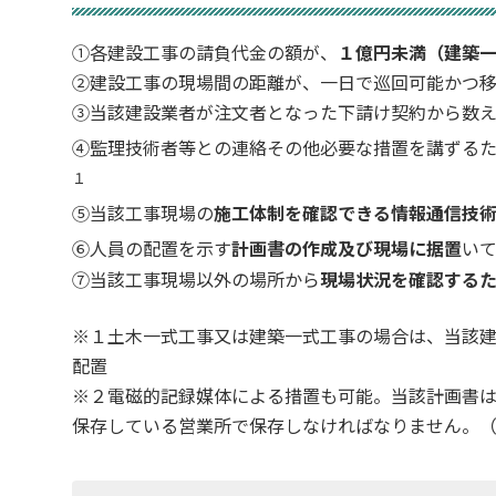
①各建設工事の請負代金の額が、
１億円未満（建築
②建設工事の現場間の距離が、一日で巡回可能かつ
③当該建設業者が注文者となった下請け契約から数え
④監理技術者等との連絡その他必要な措置を講ずる
１
⑤当該工事現場の
施工体制を確認できる
情報通信技
⑥人員の配置を示す
計画書の作成及び現場に据置
い
⑦当該工事現場以外の場所から
現場状況を確認する
※１土木一式工事又は建築一式工事の場合は、当該
配置
※２電磁的記録媒体による措置も可能。当該計画書
保存している営業所で保存しなければなりません。