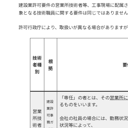
建設業許可要件の営業所技術者等、工事現場に配属
象となる技術職員に関する要件は同じではありませ
許可行政庁により、取扱いが異なる場合がありますが
技術
根
者種
要
拠
別
「専任」の者とは、その
営業所
建設
るものをいいます。
業許
営業
可事
所技
会社の社員の場合には、勤務状
務
ガ
術者
状況等によって、