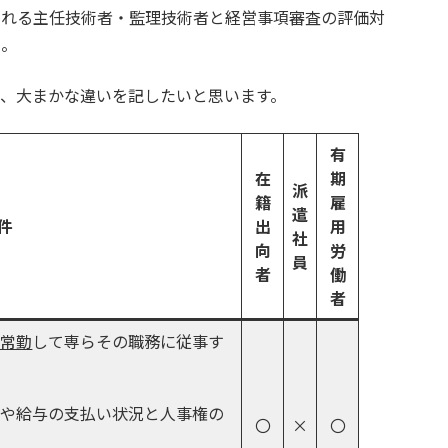
される主任技術者・監理技術者と経営事項審査の評価対
ん。
、大まかな違いを記したいと思います。
有
在
期
派
籍
雇
遣
件
出
用
社
向
労
員
者
働
者
に常勤
して専らその職務に従事す
況や給与の支払い状況と人事権の
〇
×
〇