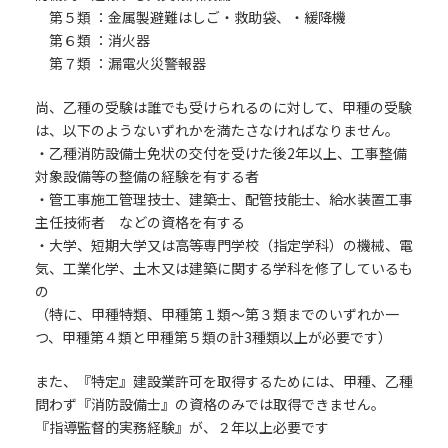
第５類 ：金属製避難はしご・救助袋、・緩降機
第６類 ：消火器
第７類 ：漏電火災警報器
尚、乙種の受験は誰でも受けられるのに対して、甲種の受験
は、以下のようないずれかを満たさなければなりません。
・乙種消防設備士免状の交付を受けた後2年以上、工事整備
対象設備等の整備の経験を有する者
・管工事施工管理技士、建築士、配管技能士、給水装置工事
主任技術者 などの資格を有する
・大学、短期大学又は高等専門学校（指定学科）の機械、電
気、工業化学、土木又は建築に関する学科を修了しているも
の
（特に、甲種特類、甲種第１類～第３類までのいずれか一
つ、甲種第４類と甲種第５類の計3種類以上が必要です）
また、『特定』建設業許可を取得するためには、甲種、乙種
問わず『消防設備士』の資格のみでは取得できません。
『指導監督的実務経験』が、２年以上必要です