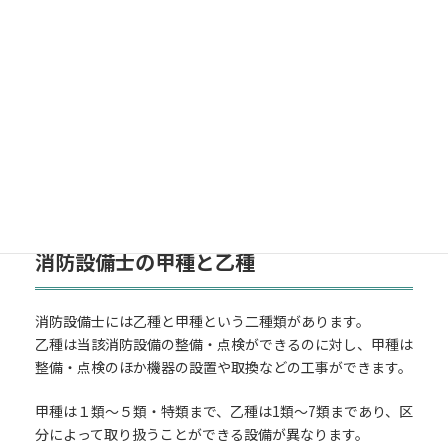
備等の工事（設置に係るものに限る。）又は整備の
うち、政令で定めるものを行つてはならない。
一 第十条第四項の技術上の基準又は設備等技術基
準に従つて設置しなければならない消防用設備等
二 設備等設置維持計画に従つて設置しなければな
らない特殊消防用設備等
消防法
消防設備士の甲種と乙種
消防設備士には乙種と甲種という二種類があります。
乙種は当該消防設備の整備・点検ができるのに対し、甲種は
整備・点検のほか機器の設置や取換などの工事ができます。
甲種は１類～５類・特類まで、乙種は1類～7類まであり、区
分によって取り扱うことができる設備が異なります。