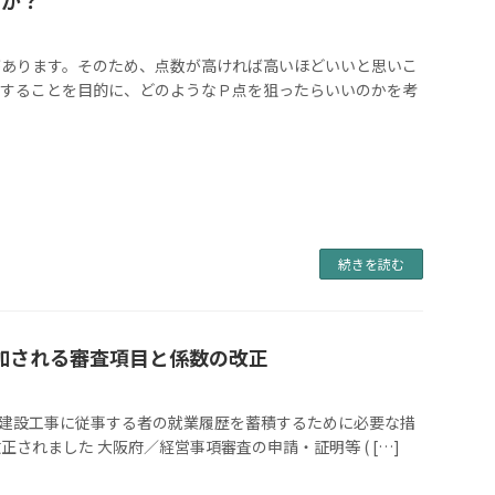
があります。そのため、点数が高ければ高いほどいいと思いこ
加することを目的に、どのようなＰ点を狙ったらいいのかを考
続きを読む
追加される審査項目と係数の改正
査で建設工事に従事する者の就業履歴を蓄積するために必要な措
れました 大阪府／経営事項審査の申請・証明等 ( […]