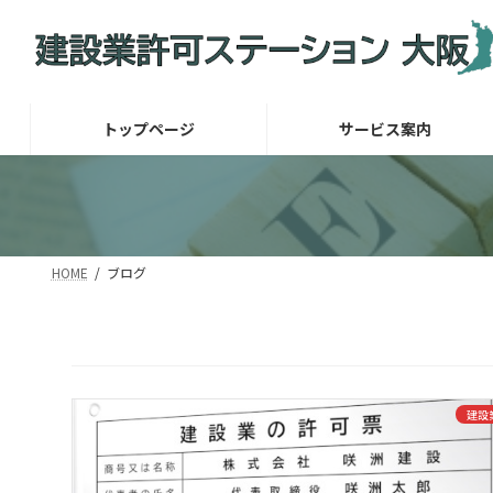
コ
ナ
ン
ビ
テ
ゲ
ン
ー
ツ
シ
トップページ
サービス案内
へ
ョ
ス
ン
キ
に
ッ
移
プ
動
HOME
ブログ
建設