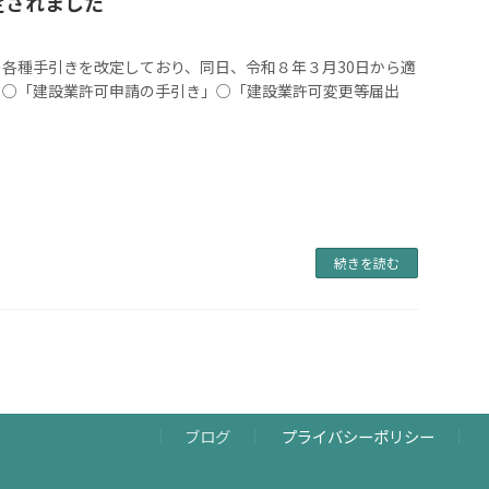
定されました
の各種手引きを改定しており、同日、令和８年３月30日から適
。○「建設業許可申請の手引き」○「建設業許可変更等届出
続きを読む
ブログ
プライバシーポリシー