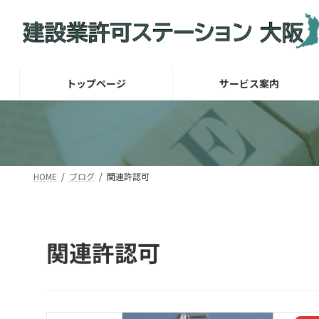
コ
ナ
ン
ビ
テ
ゲ
ン
ー
ツ
シ
トップページ
サービス案内
へ
ョ
ス
ン
キ
に
ッ
移
プ
動
HOME
ブログ
関連許認可
関連許認可