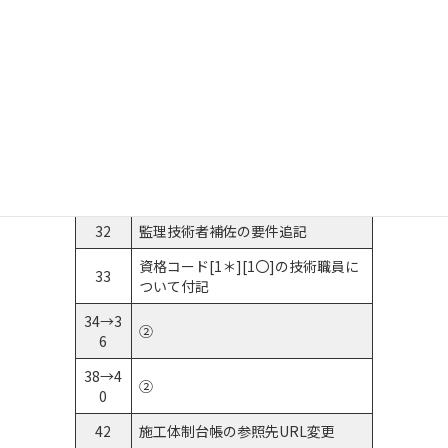
改定ポイント
ブル
12
分析機関情報一部変更
①②③
13→1
P15：建設機械に関する提出書類の
9
順序変更
25
③
28
①
32
監理技術者補佐の要件追記
資格コード[1＊][1〇]の技術職員に
33
ついて付記
34→3
②
6
38→4
②
0
42
施工体制台帳の参照先URL変更