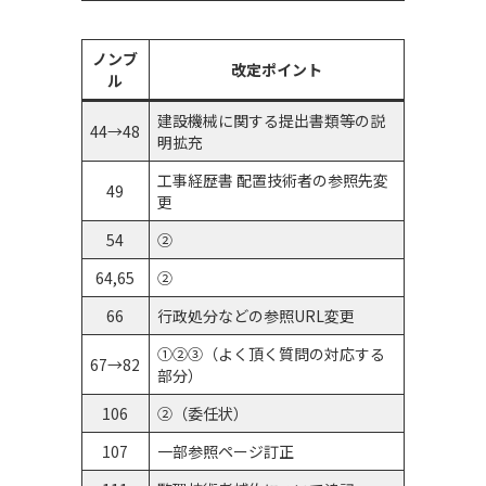
ノンブ
改定ポイント
ル
建設機械に関する提出書類等の説
44→48
明拡充
工事経歴書 配置技術者の参照先変
49
更
54
②
64,65
②
66
行政処分などの参照URL変更
①②③（よく頂く質問の対応する
67→82
部分）
106
②（委任状）
107
一部参照ページ訂正